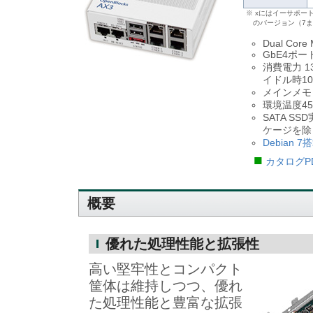
※ xにはイーサポート数(
のバージョン（7
Dual Core
GbE4ポ
消費電力 
イドル時10
メインメモリ
環境温度4
SATA S
ケージを除
Debian 7
■
カタログP
概要
優れた処理性能と拡張性
高い堅牢性とコンパクト
筐体は維持しつつ、優れ
た処理性能と豊富な拡張