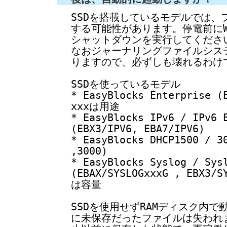
SSDを搭載しているモデルでは、
する可能性があります。停電前にW
シャットダウンを実行してくださ
なおジャーナリングファイルシステ
りますので、必ずしも壊れるわけ
SSDを使っているモデル
* EasyBlocks Enterprise (
xxxは用途
* EasyBlocks IPv6 / IPv6 
(EBX3/IPV6, EBA7/IPV6)
* EasyBlocks DHCP1500 / 3
,3000)
* EasyBlocks Syslog / Sys
(EBAX/SYSLOGxxxG , EBX3/S
は容量
SSDを使用せずRAMディスク内
に未保存だったファイルは失われ