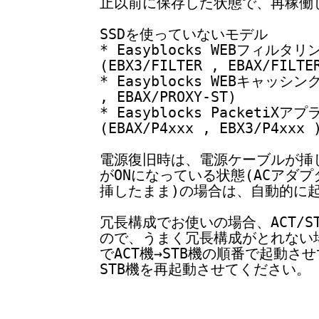
止以前に保存した状態で、再稼働
SSDを使っていないモデル
* Easyblocks WEBフィルタリン
(EBX3/FILTER , EBAX/FILTE
* Easyblocks WEBキャッシングP
, EBAX/PROXY-ST)
* Easyblocks PacketiXア
(EBAX/P4xxx , EBX3/P4x
電源復旧時は、電源ケーブルが挿
がONになっている状態(ACアダプ
挿したまま)の場合は、自動的
冗長構成でお使いの場合、ACT/S
ので、うまく冗長構成がとれない
でACT機→STB機の順番で起動さ
STB機を再起動させてください。