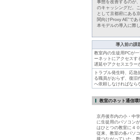
事態を改善するのが、
のキャッシングだ。こ
として京都府にある京丹
関向けProxy AE”で
本モデルの導入に際
導入前の課
教室内の生徒用PCが
ーネットにアクセスす
遅延やアクセスエラー
トラブル発生時、応急
る職員がおらず、復旧
へ依頼しなければなら
教室のネット通信環境
京丹後市内の小・中
に生徒用のパソコン
はひとつの教室に４
従来、教室の各パソ
接つながっていた。