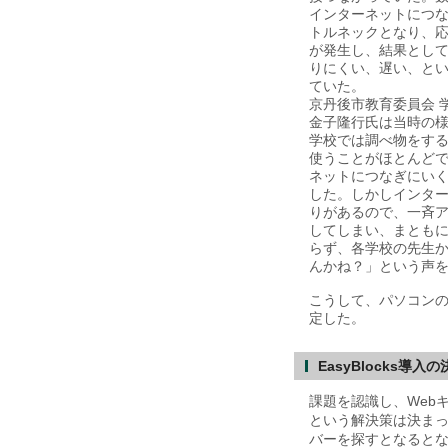
インターネットにつ
トルネックとなり、
が発生し、結果とし
りにくい、遅い、と
ていた。
京丹後市教育委員会 
金子隆行氏は当時の
学校では調べ物をす
使うことがほとんど
ネットにつなぎにい
した。しかしインタ
りがあるので、一斉
してしまい、まとも
らず、各学校の先生
んかね？」という声
こうして、パソコンの
定した。
EasyBlocks
課題を認識し、Webキ
という解決策は決まっ
バーを探すとなると