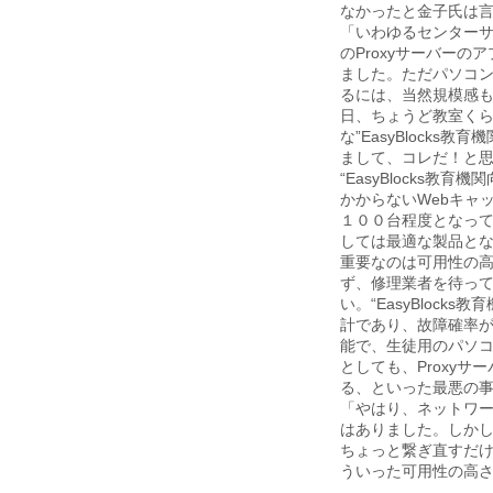
なかったと金子氏は
「いわゆるセンター
のProxyサーバー
ました。ただパソコ
るには、当然規模感
日、ちょうど教室く
な”EasyBlocks教育
まして、コレだ！と
“EasyBlocks教育機
かからないWebキャ
１００台程度となって
しては最適な製品と
重要なのは可用性の
ず、修理業者を待っ
い。“EasyBlock
計であり、故障確率が
能で、生徒用のパソ
としても、Proxy
る、といった最悪の
「やはり、ネットワ
はありました。しかし
ちょっと繋ぎ直すだ
ういった可用性の高