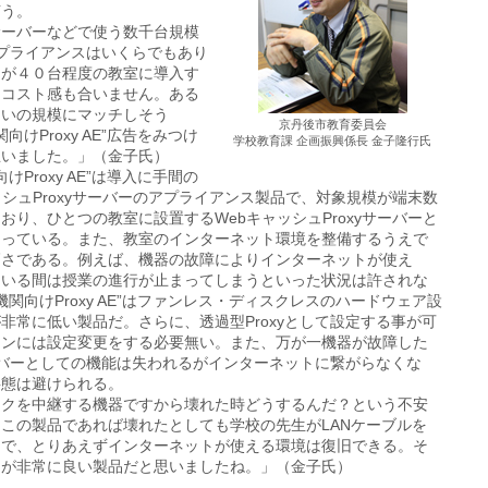
言う。
サーバーなどで使う数千台規模
のアプライアンスはいくらでもあり
ンが４０台程度の教室に導入す
もコスト感も合いません。ある
らいの規模にマッチしそう
京丹後市教育委員会
機関向けProxy AE”広告をみつけ
学校教育課 企画振興係長 金子隆行氏
思いました。」（金子氏）
関向けProxy AE”は導入に手間の
ッシュProxyサーバーのアプライアンス製品で、対象規模が端末数
おり、ひとつの教室に設置するWebキャッシュProxyサーバーと
なっている。また、教室のインターネット環境を整備するうえで
高さである。例えば、機器の故障によりインターネットが使え
ている間は授業の進行が止まってしまうといった状況は許されな
s教育機関向けProxy AE”はファンレス・ディスクレスのハードウェア設
非常に低い製品だ。さらに、透過型Proxyとして設定する事が可
コンには設定変更をする必要無い。また、万が一機器が故障した
サーバーとしての機能は失われるがインターネットに繋がらなくな
事態は避けられる。
ークを中継する機器ですから壊れた時どうするんだ？という不安
この製品であれば壊れたとしても学校の先生がLANケーブルを
けで、とりあえずインターネットが使える環境は復旧できる。そ
さが非常に良い製品だと思いましたね。」（金子氏）