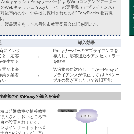
WebキャッシュProxyサーバーによるWebコンテンツデーター
のWebキャッシュProxyサーバーの専用機（アプライアンス）
後市内の小・中学校に採用されたのが”EasyBlocks 教育機
ある。
し、製品選定をした京丹後市教育委員会に話を聞いた。
題
導入効果
一斉にインタ
Proxyサーバーのアプライアンスを
ると、応答
導入し、応答遅延やアクセスエラー
→
が発生する
を解消
措置が出来
透過接続に対応し、万が一Proxyア
作業を業者
プライアンスが停止してもLANケー
→
ない
ブルの繋ぎ直しだけで復旧可能
改善のためProxyの導入を決定
学校は普通教室や情報教室
が導入され、多いところで
０台が設置されている。
コンはインターネットへ直
数十台のパソコンが一斉に