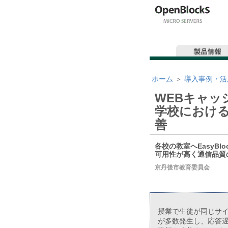
ホーム
＞
導入事例・活
WEBキャッ
学校におけ
善
各校の教室へEasyBlo
可用性が高く通信品質
京丹後市教育委員会
授業で生徒が同じサイ
が多数発生し、応答