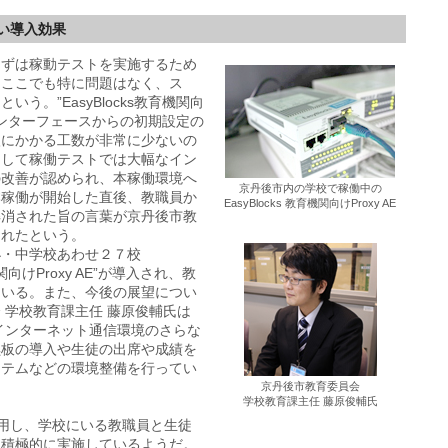
い導入効果
まずは稼動テストを実施するため
、ここでも特に問題はなく、ス
う。”EasyBlocks教育機関向
ebインターフェースからの初期設定の
入にかかる工数が非常に少ないの
そして稼働テストでは大幅なイン
の改善が認められ、本稼働環境へ
京丹後市内の学校で稼働中の
本稼働が開始した直後、教職員か
EasyBlocks 教育機関向けProxy AE
解消された旨の言葉が京丹後市教
られたという。
小・中学校あわせ２７校
機関向けProxy AE”が導入され、教
ている。また、今後の展望につい
 学校教育課主任 藤原俊輔氏は
インターネット通信環境のさらな
黒板の導入や生徒の出席や成績を
ステムなどの環境整備を行ってい
京丹後市教育委員会
学校教育課主任 藤原俊輔氏
活用し、学校にいる教職員と生徒
を積極的に実施しているようだ。