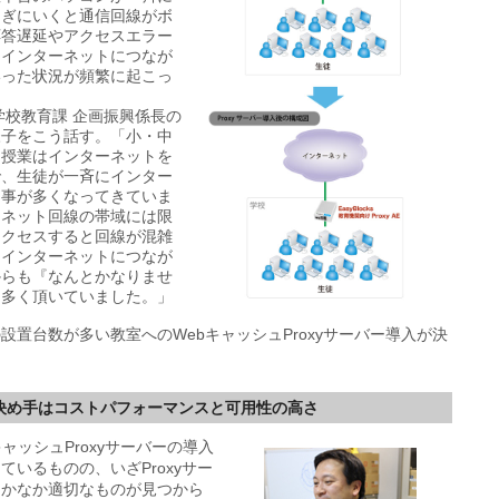
なぎにいくと通信回線がボ
応答遅延やアクセスエラー
てインターネットにつなが
いった状況が頻繁に起こっ
学校教育課 企画振興係長の
様子をこう話す。「小・中
る授業はインターネットを
で、生徒が一斉にインター
く事が多くなってきていま
ーネット回線の帯域には限
アクセスすると回線が混雑
にインターネットにつなが
からも『なんとかなりませ
を多く頂いていました。」
設置台数が多い教室へのWebキャッシュProxyサーバー導入が決
導入の決め手はコストパフォーマンスと可用性の高さ
ャッシュProxyサーバーの導入
ているものの、いざProxyサー
なかなか適切なものが見つから