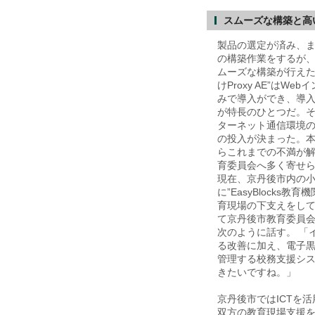
スムーズな構築と高
製品の選定が済み、
の構築作業をするが
ムーズな構築が行えたとい
けProxy AE”はW
みで導入ができ、導
が特長のひとつだ。
ターネット通信環境
の投入が決まった。
らこれまでの不満が
育委員会へ多く寄せ
現在、京丹後市内の
に”EasyBlocks教育
育現場の下支えをし
て京丹後市教育委員会
次のように話す。 「
る改善に加え、電子
管理する校務支援シ
きたいですね。」
京丹後市ではICTを
双方の教育現場支援