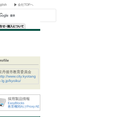
glish
会社TOPへ
rofile
京丹後市教育委員会
http://www.city.kyotang
.lg.jp/kyoiku/
採用製品情報
EasyBlocks
教育機関向けProxy AE