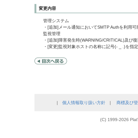
変更内容
管理システム
・[追加]メール通知においてSMTP Authを利用
監視管理
・[追加]障害発生時(WARNING/CRITIC
・[変更]監視対象ホストの名称に記号(- _ .)を
|
個人情報取り扱い方針
|
商標及び登
(C) 1999-
2026 Plat'