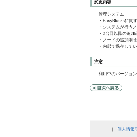
変更内容
管理システム
・EasyBlocks
・システムが行うノ
・2台目以降の追加
・ノードの追加削除
・内部で保存してい
注意
利用中のバージョンが
|
個人情報